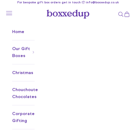
For bespoke gift box orders get in touch 📦 info@boxxedup.co.uk
Skip to content
Boxxedup
Open navigation menu
Open se
Open 
Home
Our Gift
Boxes
Christmas
Chouchoute
Chocolates
Corporate
Gifting